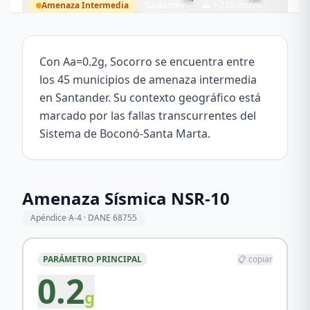
Amenaza
Intermedia
Santander
⛰
1,213
msnm
Socorro
6.4705
°N,
73.2623
°W
Con Aa=0.2g, Socorro se encuentra entre
los 45 municipios de amenaza intermedia
en Santander. Su contexto geográfico está
marcado por las fallas transcurrentes del
Sistema de Boconó-Santa Marta.
Amenaza Sísmica NSR-10
Apéndice A-4 · DANE
68755
PARÁMETRO PRINCIPAL
📋 copiar
0.2
g