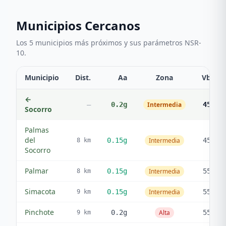
Municipios Cercanos
Los 5 municipios más próximos y sus parámetros NSR-
10.
Municipio
Dist.
Aa
Zona
Vb
←
—
0.2
g
Intermedia
45
Socorro
Palmas
del
0.15
g
Intermedia
45
8
km
Socorro
Palmar
0.15
g
Intermedia
55
8
km
Simacota
0.15
g
Intermedia
55
9
km
Pinchote
0.2
g
Alta
55
9
km