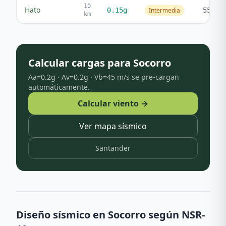
10
Hato
0.15
g
Intermedia
55
km
Calcular cargas para
Socorro
Aa=
0.2
g · Av=
0.2
g · Vb=
45
m/s se pre-cargan
automáticamente.
Calcular viento →
Ver mapa sísmico
Santander
Diseño sísmico en
Socorro
según NSR-