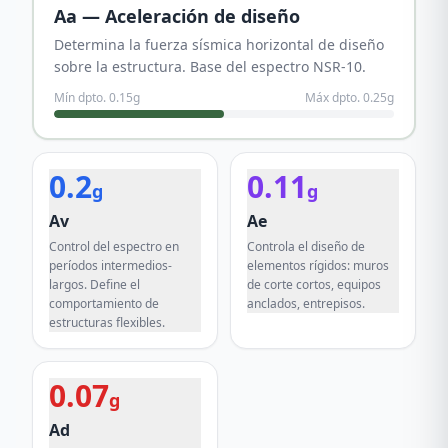
Aa — Aceleración de diseño
Determina la fuerza sísmica horizontal de diseño
sobre la estructura. Base del espectro NSR-10.
Mín dpto.
0.15
g
Máx dpto.
0.25
g
0.2
0.11
g
g
Av
Ae
Control del espectro en
Controla el diseño de
períodos intermedios-
elementos rígidos: muros
largos. Define el
de corte cortos, equipos
comportamiento de
anclados, entrepisos.
estructuras flexibles.
0.07
g
Ad