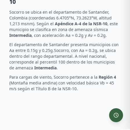
10
Socorro
se ubica en el departamento de
Santander
,
Colombia (coordenadas
6.4705
°N,
73.2623
°W
, altitud
1,213 msnm
). Según el
Apéndice A-4 de la NSR-10
, este
municipio se clasifica en zona de amenaza sísmica
Intermedia
, con aceleración Aa =
0.2
g y Av =
0.2
g.
El departamento de
Santander
presenta municipios con
Aa entre
0.15
g y
0.25
g.
Socorro
, con Aa =
0.2
g, se ubica
dentro del rango departamental
. A nivel nacional,
corresponde al percentil
100
dentro de los municipios
de amenaza
Intermedia
.
Para cargas de viento,
Socorro
pertenece a la
Región
4
(
Montaña media andina
) con velocidad básica Vb =
45
m/s según el Título B de la NSR-10.