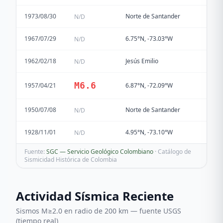
1973/08/30
Norte de Santander
N/D
1967/07/29
6.75°N, -73.03°W
N/D
1962/02/18
Jesús Emilio
N/D
M
6.6
1957/04/21
6.87°N, -72.09°W
1950/07/08
Norte de Santander
N/D
1928/11/01
4.95°N, -73.10°W
N/D
Fuente:
SGC — Servicio Geológico Colombiano
· Catálogo de
Sismicidad Histórica de Colombia
Actividad Sísmica Reciente
Sismos M≥2.0 en radio de 200 km — fuente USGS
(tiempo real)