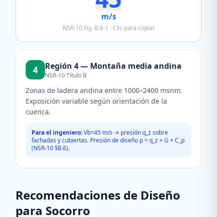
m/s
NSR-10 Fig. B.6-1 · Clic para copiar
Región
4
—
Montaña media andina
4
NSR-10 Título B
Zonas de ladera andina entre 1000–2400 msnm.
Exposición variable según orientación de la
cuenca.
Para el ingeniero:
Vb=
45
m/s → presión q_z sobre
fachadas y cubiertas. Presión de diseño p = q_z × G × C_p
(NSR-10 §B.6).
Recomendaciones de Diseño
para
Socorro