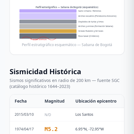
Perfil estratigráfico — Sabana de Bogotá (esquemático)
Suelo Urbano / Rellenos
Arcillas lacustres (Pleistoceno-Holoceno)
Depósitos de turba y limos
Arcillas y arenas (Formación Sabana)
Gravas fluviales y terrazas
Roca basal (Cretácico)
↑ ondas sísmicas
Perfil estratigráfico esquemático — Sabana de Bogotá
Sismicidad Histórica
Sismos significativos en radio de 200 km — fuente SGC
(catálogo histórico 1644–2023)
Fecha
Magnitud
Ubicación epicentro
2015/03/10
Los Santos
N/D
M
5.2
1974/04/17
6.95°N, -72.95°W