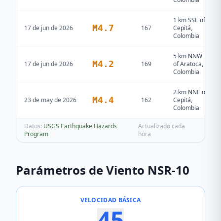
1 km SSE of
M
4.7
17 de jun de 2026
167
Cepitá,
Colombia
5 km NNW
M
4.2
17 de jun de 2026
169
of Aratoca,
Colombia
2 km NNE of
M
4.4
23 de may de 2026
162
Cepitá,
Colombia
Datos:
USGS Earthquake Hazards
Actualizado cada
Program
hora
Parámetros de Viento NSR-10
VELOCIDAD BÁSICA
45