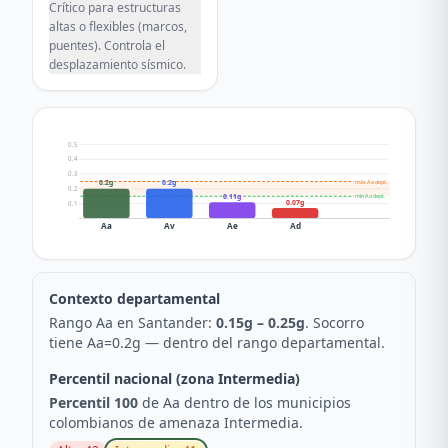
Crítico para estructuras
altas o flexibles (marcos,
puentes). Controla el
desplazamiento sísmico.
0.5
0.4
0.3
máx Aa dept.
0.2g
0.2g
0.2
0.11g
mín Aa dept.
0.07g
0.1
Aa
Av
Ae
Ad
Contexto departamental
Rango Aa en
Santander
:
0.15
g –
0.25
g
.
Socorro
tiene Aa=
0.2
g —
dentro del rango departamental
.
Percentil nacional (zona
Intermedia
)
Percentil
100
de Aa dentro de los municipios
colombianos de amenaza
Intermedia
.