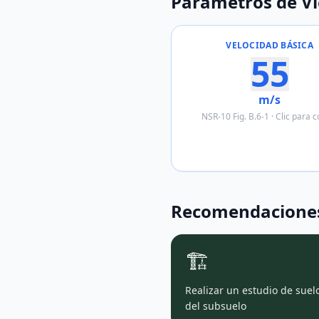
Parámetros de V
VELOCIDAD BÁSICA
55
m/s
NSR-10 Fig. B.6-1 · Clic para c
Recomendaciones
🏗️
Realizar un estudio de suel
del subsuelo