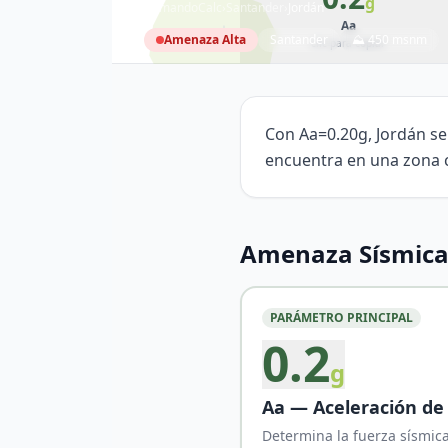
g
ComandoCalc
›
Santander
›
Jordán
Aa
Amenaza
Alta
Santander
⛰
450
msnm
clic para copiar
Jordán
6.7127
°N,
73.0924
°W
Con Aa=0.20g, Jordán se
encuentra en una zona c
Amenaza Sísmica
PARÁMETRO PRINCIPAL
0.2
g
Aa — Aceleración de
Determina la fuerza sísmica