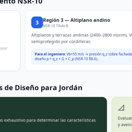
iento NSR-10
Región
3
—
Altiplano andino
3
NSR-10 Título B
Altiplanos y terrazas andinas (2400–2800 msnm). 
semiprotegido por cordilleras.
opiar
Para el ingeniero:
Vb=
55
m/s → presión q_z sobre fachadas
diseño p = q_z × G × C_p (NSR-10 §B.6).
 de Diseño para
Jordán
📐
Evalua
os exhaustivo para determinar las características
y aveni