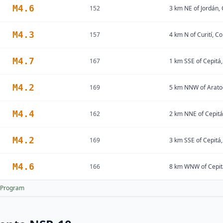
M
4.6
152
3 km NE of Jordán,
M
4.3
157
4 km N of Curití, C
M
4.7
167
1 km SSE of Cepitá
M
4.2
169
5 km NNW of Arato
M
4.4
162
2 km NNE of Cepitá
M
4.2
169
3 km SSE of Cepitá
M
4.6
166
8 km WNW of Cepit
 Program