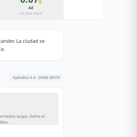
g
Ad
clic para copiar
ander. La ciudad se
ta.
Apéndice A-4 · DANE
68370
termedios-largos. Define el
bles.