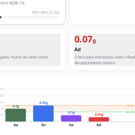
ectro NSR-10.
Máx dpto.
0.25
g
0.07
g
Ad
gidos: muros de corte cortos,
Crítico para estructuras altas o flex
desplazamiento sísmico.
0.5
0.4
0.3
0.25g
máx Aa d
0.2g
0.2
mín Aa d
0.1g
0.07g
0.1
Aa
Av
Ae
Ad