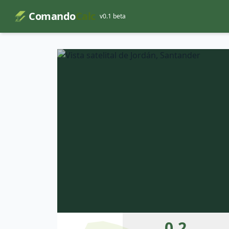
Comando
Calc
v0.1 beta
0.2