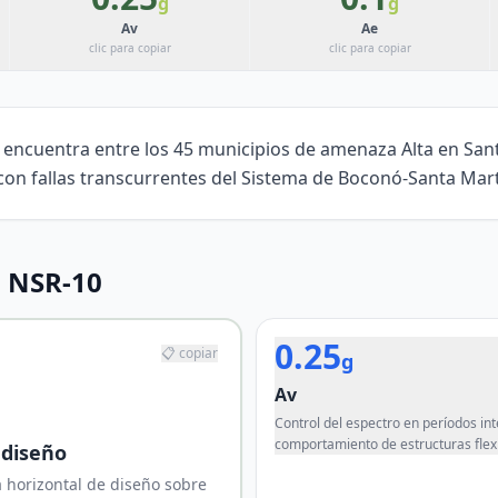
g
g
Av
Ae
clic para copiar
clic para copiar
 encuentra entre los 45 municipios de amenaza Alta en Sant
on fallas transcurrentes del Sistema de Boconó-Santa Mar
 NSR-10
0.25
📋 copiar
g
Av
Control del espectro en períodos in
comportamiento de estructuras flexi
 diseño
 horizontal de diseño sobre