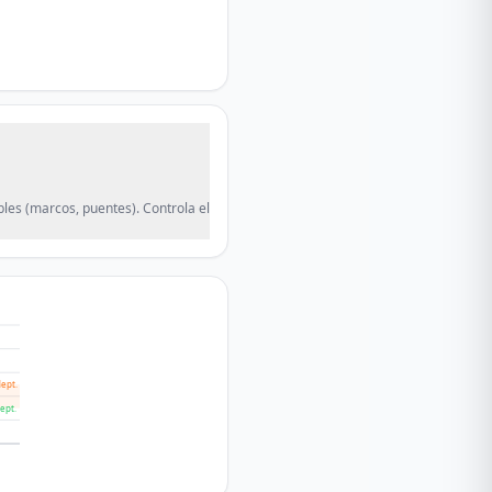
ibles (marcos, puentes). Controla el
ept.
ept.