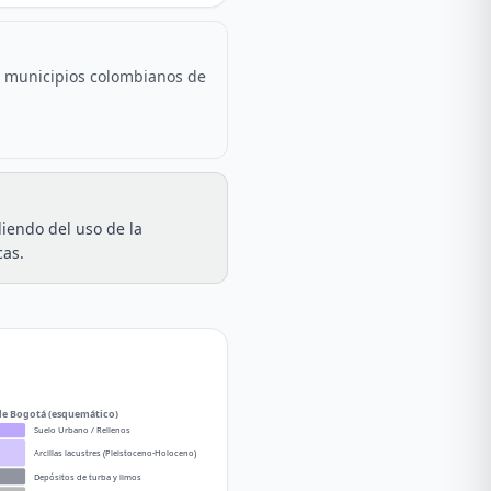
s municipios colombianos de
iendo del uso de la
cas.
 de Bogotá (esquemático)
Suelo Urbano / Rellenos
Arcillas lacustres (Pleistoceno-Holoceno)
Depósitos de turba y limos