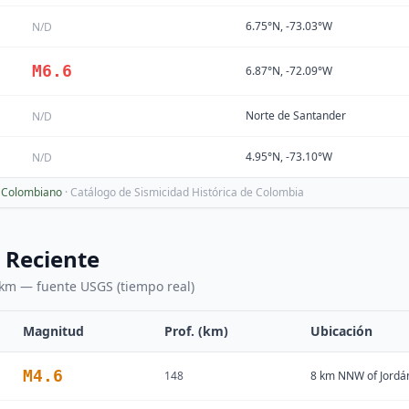
6.75°N, -73.03°W
N/D
M
6.6
6.87°N, -72.09°W
Norte de Santander
N/D
4.95°N, -73.10°W
N/D
o Colombiano
· Catálogo de Sismicidad Histórica de Colombia
 Reciente
km — fuente USGS (tiempo real)
Magnitud
Prof. (km)
Ubicación
M
4.6
148
8 km NNW of Jordá