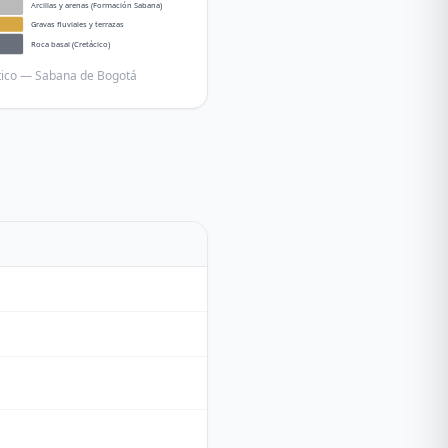
Arcillas y arenas (Formación Sabana)
Gravas fluviales y terrazas
Roca basal (Cretácico)
ático — Sabana de Bogotá