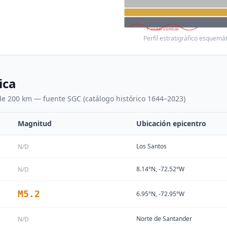
↑ ondas sísmicas
Perfil estratigráfico esquem
ica
 de 200 km — fuente SGC (catálogo histórico 1644–2023)
Magnitud
Ubicación epicentro
Los Santos
N/D
8.14°N, -72.52°W
N/D
M
5.2
6.95°N, -72.95°W
Norte de Santander
N/D