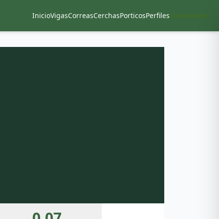
Inicio
Vigas
Correas
Cerchas
Porticos
Perfiles
Conexiones
0.07