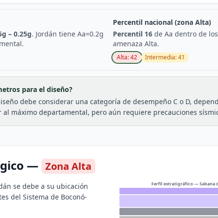
Percentil nacional (zona
Alta
)
5
g –
0.25
g
.
Jordán
tiene Aa=
0.2
g
Percentil
16
de Aa dentro de lo
amental
.
amenaza
Alta
.
Alta
:
42
Intermedia
:
41
metros para el diseño?
diseño debe considerar una categoría de desempeño C o D, depend
r al máximo departamental, pero aún requiere precauciones sísmi
ógico —
Zona
Alta
Perfil estratigráfico — Sabana
dán se debe a su ubicación
ntes del Sistema de Boconó-