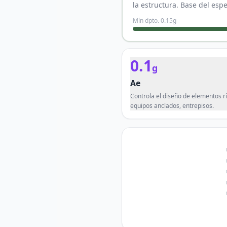
la estructura. Base del esp
Mín dpto.
0.15
g
0.1
g
Ae
Controla el diseño de elementos rí
equipos anclados, entrepisos.