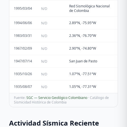
Red Sismológica Nacional
1995/03/04
N/D
de Colombia
1994/06/06
2.89°N, -75.95°W
N/D
1983/03/31
2.36°N, -76.70°W
N/D
1967/02/09
2.90°N, -74.80°W
N/D
1947/07/14
San Juan de Pasto
N/D
1935/10/26
1.07°N, -77.51°W
N/D
1935/08/07
1.05°N, -77.31°W
N/D
Fuente:
SGC — Servicio Geológico Colombiano
· Catálogo de
Sismicidad Histórica de Colombia
Actividad Sísmica Reciente