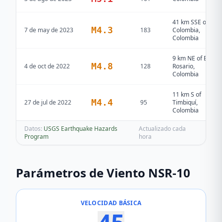
41 km SSE of
M
4.3
7 de may de 2023
183
Colombia,
Colombia
9 km NE of El
M
4.8
4 de oct de 2022
128
Rosario,
Colombia
11 km S of
M
4.4
27 de jul de 2022
95
Timbiquí,
Colombia
Datos:
USGS Earthquake Hazards
Actualizado cada
Program
hora
Parámetros de Viento NSR-10
VELOCIDAD BÁSICA