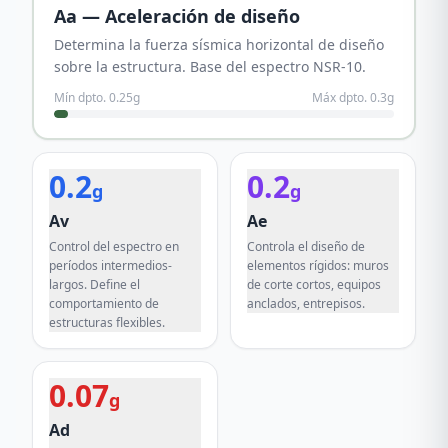
Aa — Aceleración de diseño
Determina la fuerza sísmica horizontal de diseño
sobre la estructura. Base del espectro NSR-10.
Mín dpto.
0.25
g
Máx dpto.
0.3
g
0.2
0.2
g
g
Av
Ae
Control del espectro en
Controla el diseño de
períodos intermedios-
elementos rígidos: muros
largos. Define el
de corte cortos, equipos
comportamiento de
anclados, entrepisos.
estructuras flexibles.
0.07
g
Ad