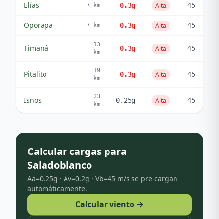
Elías
0.3
g
Alta
45
7
km
Oporapa
0.3
g
Alta
45
7
km
13
Timaná
0.3
g
Alta
45
km
19
Pitalito
0.3
g
Alta
45
km
23
Isnos
0.25
g
Alta
45
km
Calcular cargas para
Saladoblanco
Aa=
0.25
g · Av=
0.2
g · Vb=
45
m/s se pre-cargan
automáticamente.
Calcular viento →