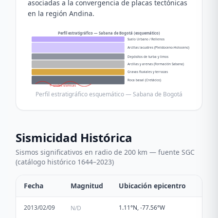
asociadas a la convergencia de placas tectónicas
en la región Andina.
Perfil estratigráfico — Sabana de Bogotá (esquemático)
Suelo Urbano / Rellenos
Arcillas lacustres (Pleistoceno-Holoceno)
Depósitos de turba y limos
Arcillas y arenas (Formación Sabana)
Gravas fluviales y terrazas
Roca basal (Cretácico)
↑ ondas sísmicas
Perfil estratigráfico esquemático — Sabana de Bogotá
Sismicidad Histórica
Sismos significativos en radio de 200 km — fuente SGC
(catálogo histórico 1644–2023)
Fecha
Magnitud
Ubicación epicentro
2013/02/09
1.11°N, -77.56°W
N/D