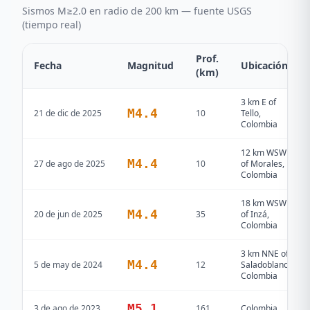
Sismos M≥2.0 en radio de 200 km — fuente USGS
(tiempo real)
Prof.
Fecha
Magnitud
Ubicación
(km)
3 km E of
M
4.4
21 de dic de 2025
10
Tello,
Colombia
12 km WSW
M
4.4
27 de ago de 2025
10
of Morales,
Colombia
18 km WSW
M
4.4
20 de jun de 2025
35
of Inzá,
Colombia
3 km NNE of
M
4.4
5 de may de 2024
12
Saladoblanco,
Colombia
M
5.1
3 de ago de 2023
161
Colombia