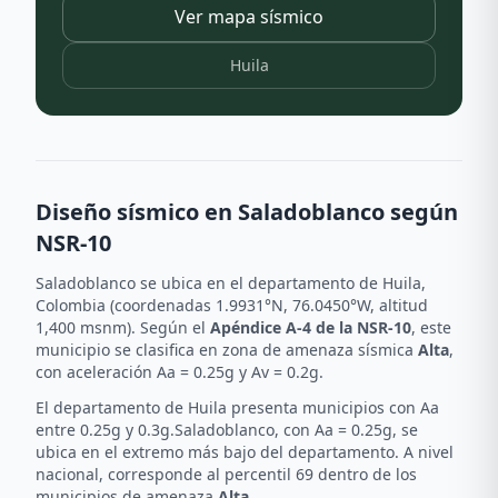
Ver mapa sísmico
Huila
Diseño sísmico en
Saladoblanco
según
NSR-10
Saladoblanco
se ubica en el departamento de
Huila
,
Colombia (coordenadas
1.9931
°N,
76.0450
°W
, altitud
1,400 msnm
). Según el
Apéndice A-4 de la NSR-10
, este
municipio se clasifica en zona de amenaza sísmica
Alta
,
con aceleración Aa =
0.25
g y Av =
0.2
g.
El departamento de
Huila
presenta municipios con Aa
entre
0.25
g y
0.3
g.
Saladoblanco
, con Aa =
0.25
g, se
ubica
en el extremo más bajo del departamento
. A nivel
nacional, corresponde al percentil
69
dentro de los
municipios de amenaza
Alta
.