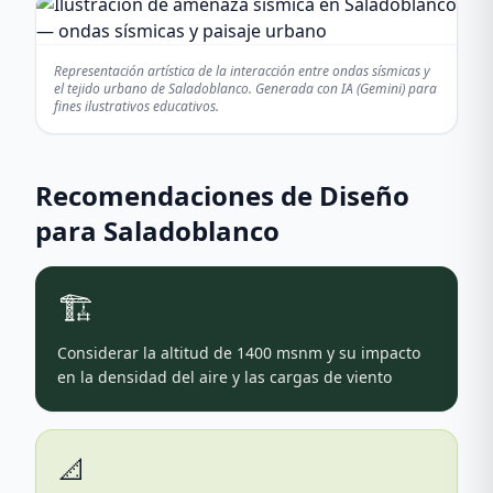
Representación artística de la interacción entre ondas sísmicas y
el tejido urbano de
Saladoblanco
. Generada con IA (Gemini) para
fines ilustrativos educativos.
Recomendaciones de Diseño
para
Saladoblanco
🏗️
Considerar la altitud de 1400 msnm y su impacto
en la densidad del aire y las cargas de viento
📐