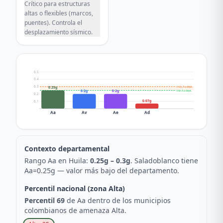
Crítico para estructuras
altas o flexibles (marcos,
puentes). Controla el
desplazamiento sísmico.
0.5
0.4
0.3
máx Aa dept.
0.25g
mín Aa dept.
0.2g
0.2g
0.2
0.07g
0.1
Aa
Av
Ae
Ad
Contexto departamental
Rango Aa en
Huila
:
0.25
g –
0.3
g
.
Saladoblanco
tiene
Aa=
0.25
g —
valor más bajo del departamento
.
Percentil nacional (zona
Alta
)
Percentil
69
de Aa dentro de los municipios
colombianos de amenaza
Alta
.