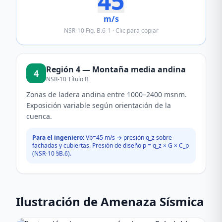
45
m/s
NSR-10 Fig. B.6-1 · Clic para copiar
Región
4
—
Montaña media andina
4
NSR-10 Título B
Zonas de ladera andina entre 1000–2400 msnm.
Exposición variable según orientación de la
cuenca.
Para el ingeniero:
Vb=
45
m/s → presión q_z sobre
fachadas y cubiertas. Presión de diseño p = q_z × G × C_p
(NSR-10 §B.6).
Ilustración de Amenaza Sísmica