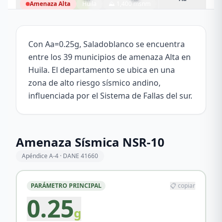
Amenaza
Alta
Huila
⛰
1,400
msnm
Saladoblanco
1.9931
°N,
76.0450
°W
Con Aa=0.25g, Saladoblanco se encuentra
entre los 39 municipios de amenaza Alta en
Huila. El departamento se ubica en una
zona de alto riesgo sísmico andino,
influenciada por el Sistema de Fallas del sur.
Amenaza Sísmica NSR-10
Apéndice A-4 · DANE
41660
PARÁMETRO PRINCIPAL
📋 copiar
0.25
g