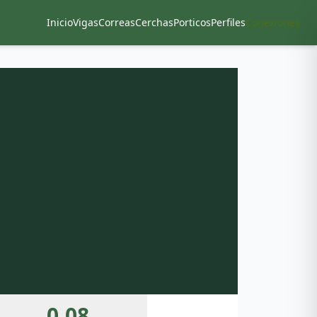
Inicio
Vigas
Correas
Cerchas
Porticos
Perfiles
Conexiones
0.08