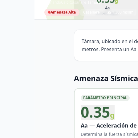
g
ComandoCalc
›
Casanare
›
Támara
Aa
Amenaza
Alta
Casanare
⛰
1,300
msnm
clic para copiar
Támara
5.8295
°N,
72.1616
°W
Támara, ubicado en el d
metros. Presenta un Aa 
Amenaza Sísmica
PARÁMETRO PRINCIPAL
0.35
g
Aa — Aceleración de
Determina la fuerza sísmica