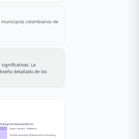
s municipios colombianos de
significativas. La
iseño detallado de los
 de Bogotá (esquemático)
Suelo Urbano / Rellenos
Arcillas lacustres (Pleistoceno-Holoceno)