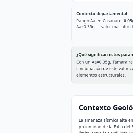
Contexto departamental
Rango Aa en
Casanare
:
0.05
Aa=
0.35
g —
valor más alto 
¿Qué significan estos pará
Con un Aa=0.35g, Támara requ
combinación de este valor c
elementos estructurales.
Contexto Geol
La amenaza sísmica alta en
proximidad de la Falla del