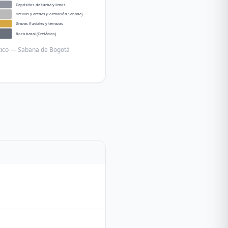
Depósitos de turba y limos
Arcillas y arenas (Formación Sabana)
Gravas fluviales y terrazas
Roca basal (Cretácico)
ático — Sabana de Bogotá