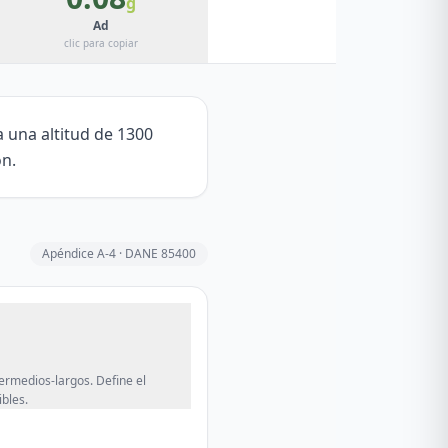
g
Ad
clic para copiar
 una altitud de 1300
ón.
Apéndice A-4 · DANE
85400
termedios-largos. Define el
bles.