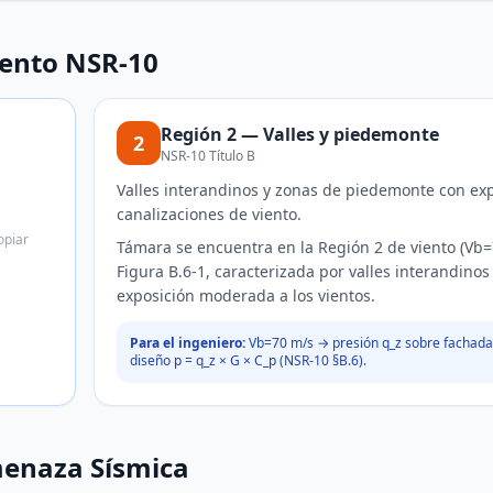
iento NSR-10
Región
2
—
Valles y piedemonte
2
NSR-10 Título B
Valles interandinos y zonas de piedemonte con ex
canalizaciones de viento.
opiar
Támara se encuentra en la Región 2 de viento (Vb
Figura B.6-1, caracterizada por valles interandino
exposición moderada a los vientos.
Para el ingeniero:
Vb=
70
m/s → presión q_z sobre fachadas
diseño p = q_z × G × C_p (NSR-10 §B.6).
menaza Sísmica