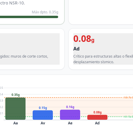
ectro NSR-10.
Máx dpto.
0.35
g
0.08
g
Ad
gidos: muros de corte cortos,
Crítico para estructuras altas o flex
desplazamiento sísmico.
0.5
0.4
0.35g
máx Aa d
0.3
0.16g
0.2
0.15g
0.08g
0.1
mín Aa d
Aa
Av
Ae
Ad