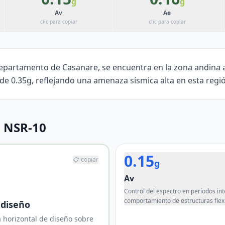
g
g
Av
Ae
clic para copiar
clic para copiar
epartamento de Casanare, se encuentra en la zona andina a
de 0.35g, reflejando una amenaza sísmica alta en esta regi
 NSR-10
0.15
📋 copiar
g
Av
Control del espectro en períodos in
comportamiento de estructuras flexi
 diseño
 horizontal de diseño sobre