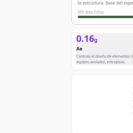
la estructura. Base del esp
Mín dpto.
0.05
g
0.16
g
Ae
Controla el diseño de elementos rí
equipos anclados, entrepisos.