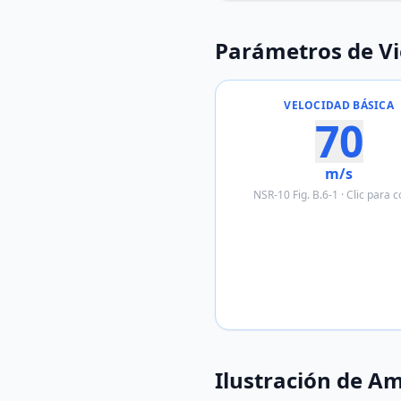
Parámetros de V
VELOCIDAD BÁSICA
70
m/s
NSR-10 Fig. B.6-1 · Clic para c
Ilustración de A