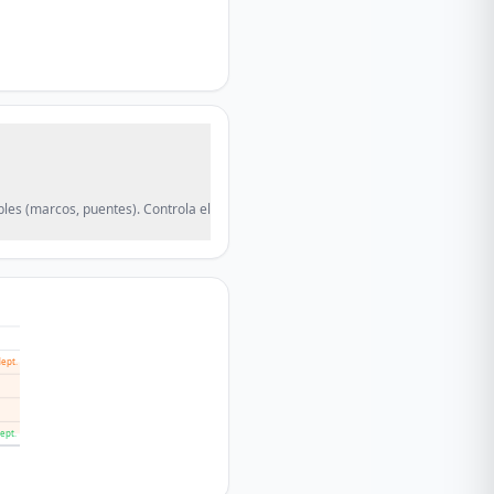
ibles (marcos, puentes). Controla el
ept.
ept.