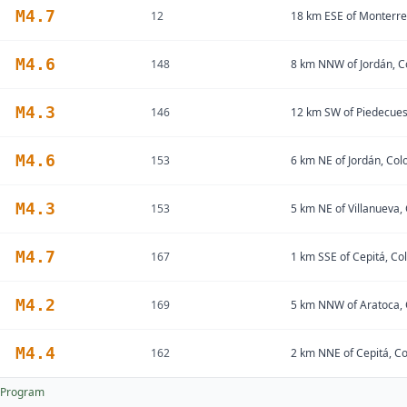
M
4.7
12
18 km ESE of Monterre
M
4.6
148
8 km NNW of Jordán, 
M
4.3
146
12 km SW of Piedecues
M
4.6
153
6 km NE of Jordán, Co
M
4.3
153
5 km NE of Villanueva,
M
4.7
167
1 km SSE of Cepitá, C
M
4.2
169
5 km NNW of Aratoca,
M
4.4
162
2 km NNE of Cepitá, C
 Program