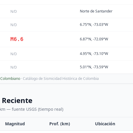
Norte de Santander
N/D
6.75°N, -73.03°W
N/D
M
6.6
6.87°N, -72.09°W
4.95°N, -73.10°W
N/D
5.01°N, -73.59°W
N/D
o Colombiano
· Catálogo de Sismicidad Histórica de Colombia
 Reciente
km — fuente USGS (tiempo real)
Magnitud
Prof. (km)
Ubicación