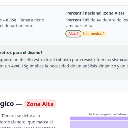
Percentil nacional (zona
Alta
)
g –
0.35
g
.
Támara
tiene
Percentil
95
de Aa dentro de lo
del departamento
.
amenaza
Alta
.
Alta
:
9
Intermedia
:
9
metros para el diseño?
iere un diseño estructural robusto para resistir fuerzas sísmicas 
on un Av=0.15g implica la necesidad de un análisis dinámico y un d
ógico —
Zona
Alta
Perfil estratigráfico — Sabana
 Támara se debe a la
 Borde Llanero, que marca el