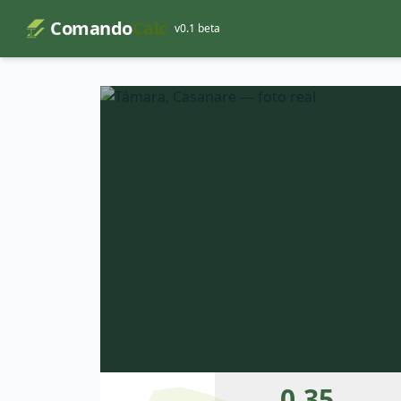
Comando
Calc
v0.1 beta
0.35