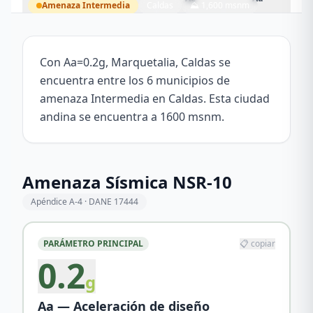
Amenaza
Intermedia
Caldas
⛰
1,600
msnm
Marquetalia
5.2966
°N,
75.0546
°W
Con Aa=0.2g, Marquetalia, Caldas se
encuentra entre los 6 municipios de
amenaza Intermedia en Caldas. Esta ciudad
andina se encuentra a 1600 msnm.
Amenaza Sísmica NSR-10
Apéndice A-4 · DANE
17444
PARÁMETRO PRINCIPAL
📋 copiar
0.2
g
Aa — Aceleración de diseño