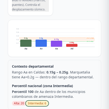
altas o flexibles (marcos,
puentes). Controla el
desplazamiento sísmico.
0.5
0.4
0.3
máx Aa dept.
0.2g
0.2g
0.17g
0.2
mín Aa dept.
0.08g
0.1
Aa
Av
Ae
Ad
Contexto departamental
Rango Aa en
Caldas
:
0.15
g –
0.25
g
.
Marquetalia
tiene Aa=
0.2
g —
dentro del rango departamental
.
Percentil nacional (zona
Intermedia
)
Percentil
100
de Aa dentro de los municipios
colombianos de amenaza
Intermedia
.
Alta
:
20
Intermedia
:
6