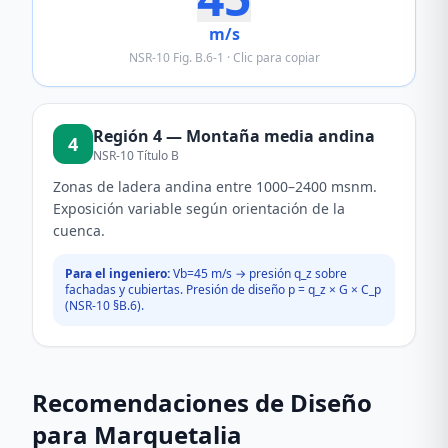
m/s
NSR-10 Fig. B.6-1 · Clic para copiar
Región
4
—
Montaña media andina
4
NSR-10 Título B
Zonas de ladera andina entre 1000–2400 msnm.
Exposición variable según orientación de la
cuenca.
Para el ingeniero:
Vb=
45
m/s → presión q_z sobre
fachadas y cubiertas. Presión de diseño p = q_z × G × C_p
(NSR-10 §B.6).
Recomendaciones de Diseño
para
Marquetalia