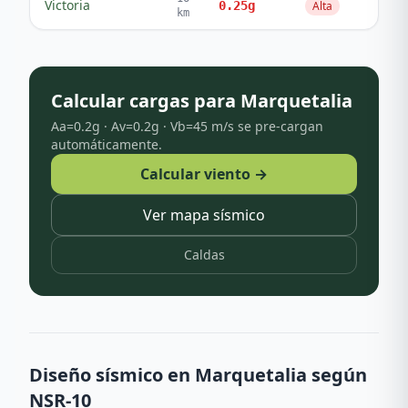
Victoria
0.25
g
Alta
55
km
Calcular cargas para
Marquetalia
Aa=
0.2
g · Av=
0.2
g · Vb=
45
m/s se pre-cargan
automáticamente.
Calcular viento →
Ver mapa sísmico
Caldas
Diseño sísmico en
Marquetalia
según
NSR-10