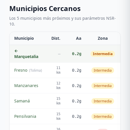
Municipios Cercanos
Los 5 municipios más próximos y sus parámetros NSR-
10.
Municipio
Dist.
Aa
Zona
Vb
←
—
0.2
g
Intermedia
45
Marquetalia
11
Fresno
(
Tolima
)
0.2
g
Intermedia
40
km
12
Manzanares
0.2
g
Intermedia
45
km
15
Samaná
0.2
g
Intermedia
45
km
15
Pensilvania
0.2
g
Intermedia
45
km
16