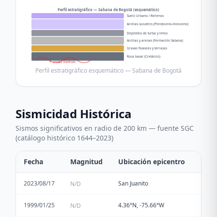
Perfil estratigráfico — Sabana de Bogotá (esquemático)
Suelo Urbano / Rellenos
Arcillas lacustres (Pleistoceno-Holoceno)
Depósitos de turba y limos
Arcillas y arenas (Formación Sabana)
Gravas fluviales y terrazas
Roca basal (Cretácico)
↑ ondas sísmicas
Perfil estratigráfico esquemático — Sabana de Bogotá
Sismicidad Histórica
Sismos significativos en radio de 200 km — fuente SGC
(catálogo histórico 1644–2023)
Fecha
Magnitud
Ubicación epicentro
2023/08/17
San Juanito
N/D
1999/01/25
4.36°N, -75.66°W
N/D