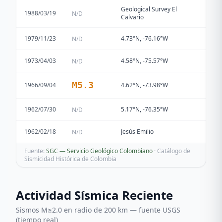
Geological Survey El
1988/03/19
N/D
Calvario
1979/11/23
4.73°N, -76.16°W
N/D
1973/04/03
4.58°N, -75.57°W
N/D
M
5.3
1966/09/04
4.62°N, -73.98°W
1962/07/30
5.17°N, -76.35°W
N/D
1962/02/18
Jesús Emilio
N/D
Fuente:
SGC — Servicio Geológico Colombiano
· Catálogo de
Sismicidad Histórica de Colombia
Actividad Sísmica Reciente
Sismos M≥2.0 en radio de 200 km — fuente USGS
(tiempo real)