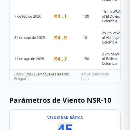
10 km WSW
M
4.1
7 de feb de 2026
130
of El Dovio,
Colombia
25 km WSW
M
4.9
21 de sept de 2025
10
of Abriaquí,
Colombia
2 km NNW
M
4.7
11 de ago de 2025
150
of Bolívar,
Colombia
Datos:
USGS Earthquake Hazards
Actualizado cada
Program
hora
Parámetros de Viento NSR-10
VELOCIDAD BÁSICA
45