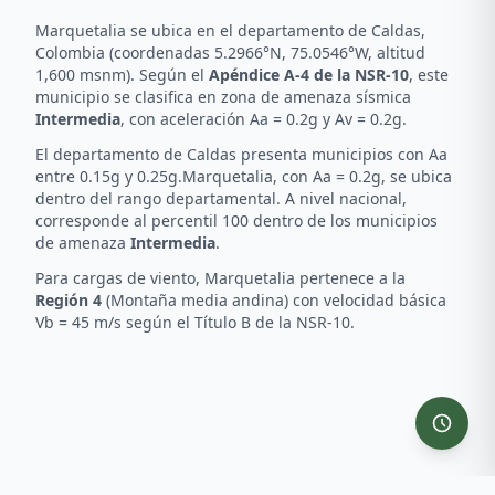
Marquetalia
se ubica en el departamento de
Caldas
,
Colombia (coordenadas
5.2966
°N,
75.0546
°W
, altitud
1,600 msnm
). Según el
Apéndice A-4 de la NSR-10
, este
municipio se clasifica en zona de amenaza sísmica
Intermedia
, con aceleración Aa =
0.2
g y Av =
0.2
g.
El departamento de
Caldas
presenta municipios con Aa
entre
0.15
g y
0.25
g.
Marquetalia
, con Aa =
0.2
g, se ubica
dentro del rango departamental
. A nivel nacional,
corresponde al percentil
100
dentro de los municipios
de amenaza
Intermedia
.
Para cargas de viento,
Marquetalia
pertenece a la
Región
4
(
Montaña media andina
) con velocidad básica
Vb =
45
m/s según el Título B de la NSR-10.