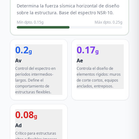
Determina la fuerza sísmica horizontal de diseño
sobre la estructura. Base del espectro NSR-10.
Mín dpto.
0.15
g
Máx dpto.
0.25
g
0.2
0.17
g
g
Av
Ae
Control del espectro en
Controla el diseño de
períodos intermedios-
elementos rígidos: muros
largos. Define el
de corte cortos, equipos
comportamiento de
anclados, entrepisos.
estructuras flexibles.
0.08
g
Ad
Crítico para estructuras